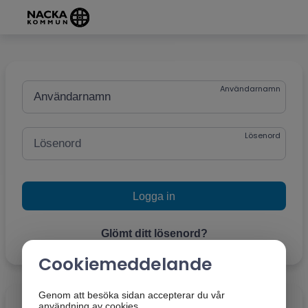
Grade
Portal
Användarnamn
Lösenord
Engångskod
Glömt ditt lösenord?
Cookiemeddelande
Genom att besöka sidan accepterar du vår
användning av cookies.